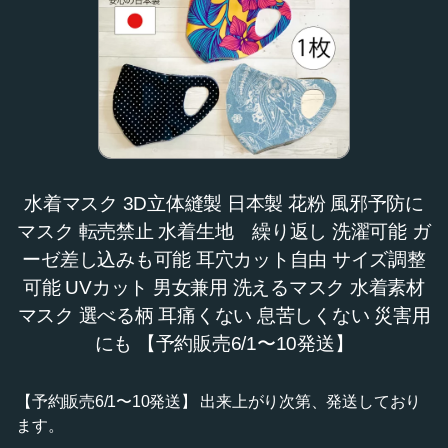
水着マスク 3D立体縫製 日本製 花粉 風邪予防に
マスク 転売禁止 水着生地 繰り返し 洗濯可能 ガ
ーゼ差し込みも可能 耳穴カット自由 サイズ調整
可能 UVカット 男女兼用 洗えるマスク 水着素材
マスク 選べる柄 耳痛くない 息苦しくない 災害用
にも 【予約販売6/1〜10発送】
【予約販売6/1〜10発送】 出来上がり次第、発送しており
ます。