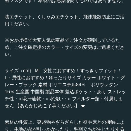
材マスクです！ 本製品は感染を防ぐものではありません。
咳エチケット、くしゃみエチケット、飛沫飛散防止にご活
用ください。
※おかげ様で大変人気の商品でご注文が殺到しているた
め、ご注文確定後のカラー・サイズの変更はご遠慮くださ
い。
サイズ（cm） M：女性におすすめ！すっきりフィット！
L：男性におすすめ！ゆったりサイズ カラー ホワイト・グ
レー・ブラック 素材 ポリエステル84％ ポリウレタン
16％ 生産国 中国製 製品本体 差込ポケット：あり ストレッ
チ性：○ 吸汗速乾：○ 水洗い：○ フィルター類：付属しま
せん 【あらかじめご了承ください】 ★
素材の性質上、突起物やざらざらした壁や床との接触によ
り、生地の糸が引っかかったり、毛羽立ちが生じたりする